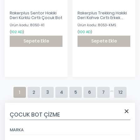
Rakerplus Sentor Hakiki
Rakerplus Trekking Hakiki
Deri Kürklü Cırtlı Çocuk Bot
Deri Kahve Cırtlı Erkek
Çocuk Bot
Ürün kodu: 8050-K1
Ürün kodu: 8053-KMS
(
102 AD
)
(
100 AD
)
Sepete Ekle
Sepete Ekle
Eklendi
Eklendi
...
1
2
3
4
5
6
7
12
ÇOCUK BOT ÇİZME
MARKA