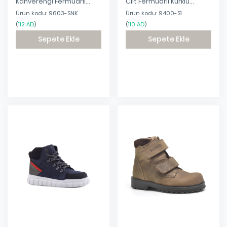
Kahverengi Fermuarlı
Cilt Fermuarlı Kürklü
Trekking Çocuk Bot
Çocuk Bot
Ürün kodu: 9603-SNK
Ürün kodu: 9400-S1
(
112 AD
)
(
110 AD
)
Sepete Ekle
Sepete Ekle
Eklendi
Eklendi