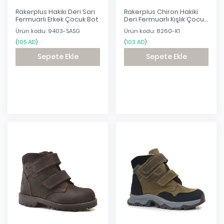
Rakerplus Hakiki Deri Sarı
Rakerplus Chiron Hakiki
Fermuarlı Erkek Çocuk Bot
Deri Fermuarlı Kışlık Çocuk
Botu
Ürün kodu: 9403-SASG
Ürün kodu: 8260-K1
(
105 AD
)
(
103 AD
)
Sepete Ekle
Sepete Ekle
Eklendi
Eklendi