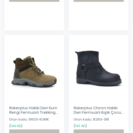
Eklendi
Eklendi
Rakerplus Hakiki Deri Kum
Rakerplus Chiron Hakiki
Rengi Fermuarlı Trekking
Deri Fermuarlı Kışlık Çocuk
Çocuk Bot
Bot
Ürün kodu: 9603-KUMK
Ürün kodu: 8260-SN1
(
144 AD
)
(
143 AD
)