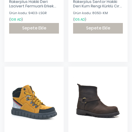
Rakerplus Hakiki Deri
Rakerplus Sentor Hakiki
Lacivert Fermuarlı Erkek
Deri Kum Rengi Kürklü Cırtlı
Çocuk Bot
Çocuk Bot
Ürün kodu: 9403-LSGR
Ürün kodu: 8050-KM
(
108 AD
)
(
105 AD
)
Sepete Ekle
Sepete Ekle
Eklendi
Eklendi