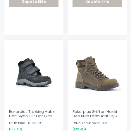
Sepete Ekle
Sepete Ekle
Eklendi
Eklendi
Rakerplus Trekking Hakiki
Rakerplus Griffon Hakiki
Deri Siyah Cilt Cırt Cırtlı
Deri Kum Fermuarlı Kışlık
Erkek Çocuk Bot
Çocuk Bot
Ürün kodu: 8053-SC
Ürün kodu: 8028-KM
(
132 AD
)
(
130 AD
)