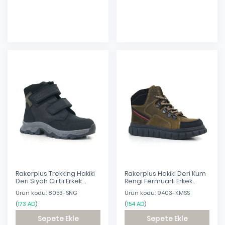
Eklendi
Eklendi
Rakerplus Trekking Hakiki
Rakerplus Hakiki Deri Kum
Deri Siyah Cırtlı Erkek
Rengi Fermuarlı Erkek
Çocuk Bot
Çocuk Bot
Ürün kodu: 8053-SNG
Ürün kodu: 9403-KMSS
(
173 AD
)
(
154 AD
)
Sepete Ekle
Sepete Ekle