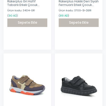
Rakerplus Gri Hafif
Rakerplus Hakiki Deri Siyah
Tabanlı Erkek Çocuk
Fermuarlı Erkek Çocuk
Makosen Ayakkabı
Spor Okul Ayakkabı
Ürün kodu: 3404-GR
Ürün kodu: 3700-S1-DERI
(
90 AD
)
(
89 AD
)
Sepete Ekle
Sepete Ekle
Eklendi
Eklendi