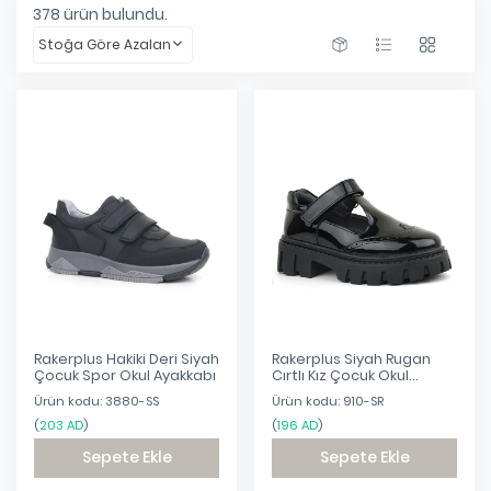
378
ürün bulundu.
Stoğa Göre Azalan
Rakerplus Hakiki Deri Siyah
Rakerplus Siyah Rugan
Çocuk Spor Okul Ayakkabı
Cırtlı Kız Çocuk Okul
Ayakkabı
Ürün kodu: 3880-SS
Ürün kodu: 910-SR
(
203 AD
)
(
196 AD
)
Sepete Ekle
Sepete Ekle