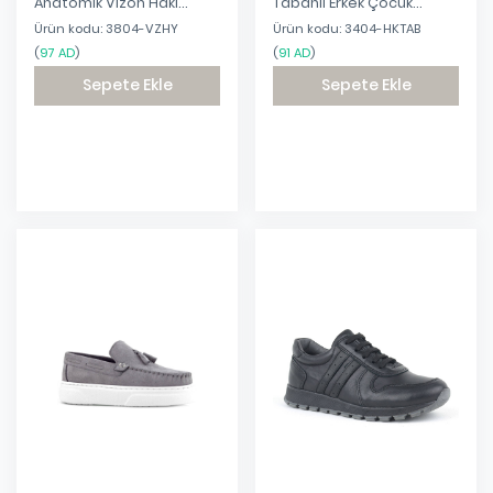
Anatomik Vizon Haki
Tabanlı Erkek Çocuk
Bağcıklı Hafif Çocuk Spor
Makosen Ayakkabı
Ürün kodu: 3804-VZHY
Ürün kodu: 3404-HKTAB
Ayakkabı
(
97 AD
)
(
91 AD
)
Sepete Ekle
Sepete Ekle
Eklendi
Eklendi