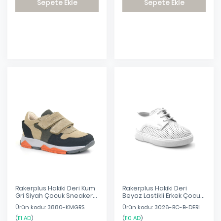
Sepete Ekle
Sepete Ekle
Eklendi
Eklendi
Rakerplus Hakiki Deri Kum
Rakerplus Hakiki Deri
Gri Siyah Çocuk Sneakers
Beyaz Lastikli Erkek Çocuk
Spor Ayakkabı
Günlük Ayakkabı
Ürün kodu: 3880-KMGRS
Ürün kodu: 3026-BC-B-DERI
(
111 AD
)
(
110 AD
)