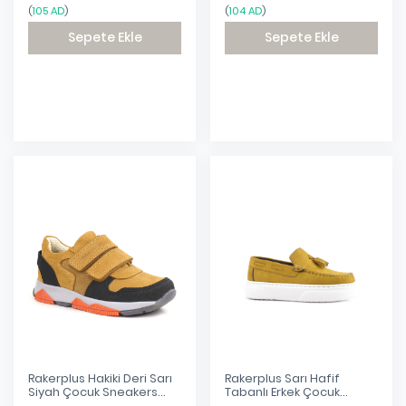
(
105 AD
)
(
104 AD
)
Sepete Ekle
Sepete Ekle
Eklendi
Eklendi
Rakerplus Hakiki Deri Sarı
Rakerplus Sarı Hafif
Siyah Çocuk Sneakers
Tabanlı Erkek Çocuk
Spor Ayakkabı
Makosen Ayakkabı