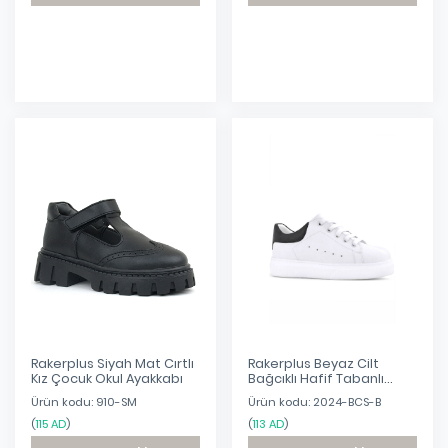
Eklendi
Eklendi
Rakerplus Siyah Mat Cırtlı
Rakerplus Beyaz Cilt
Kız Çocuk Okul Ayakkabı
Bağcıklı Hafif Tabanlı
Çocuk Spor Ayakkabı
Ürün kodu: 910-SM
Ürün kodu: 2024-BCS-B
(
115 AD
)
(
113 AD
)