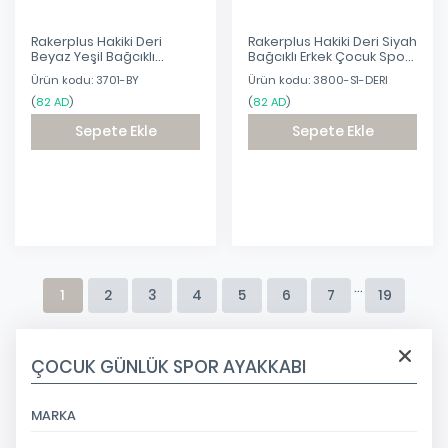
Rakerplus Hakiki Deri
Rakerplus Hakiki Deri Siyah
Beyaz Yeşil Bağcıklı
Bağcıklı Erkek Çocuk Spor
Fermuarlı Çocuk Sneaker
Okul Ayakkabı
Ürün kodu: 3701-BY
Ürün kodu: 3800-S1-DERI
(
82 AD
)
(
82 AD
)
Sepete Ekle
Sepete Ekle
Eklendi
Eklendi
...
1
2
3
4
5
6
7
19
ÇOCUK GÜNLÜK SPOR AYAKKABI
MARKA