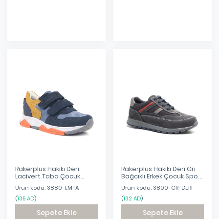
Eklendi
Eklendi
Rakerplus Hakiki Deri
Rakerplus Hakiki Deri Gri
Lacivert Taba Çocuk
Bağcıklı Erkek Çocuk Spor
Sneakers Spor Ayakkabı
Okul Ayakkabı
Ürün kodu: 3880-LMTA
Ürün kodu: 3800-GR-DERI
(
135 AD
)
(
132 AD
)
Sepete Ekle
Sepete Ekle