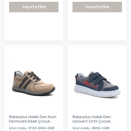
Sepete Ekle
Sepete Ekle
Eklendi
Eklendi
Rakerplus Hakiki Deri Kum
Rakerplus Hakiki Deri
Fermuarlı Erkek Çocuk
Lacivert Cırtlı Çocuk
Spor Okul Ayakkabı
Günlük Spor Okul Ayakkabı
Ürün kodu: 3700-KMG-DERI
Ürün kodu: 4506-LGRK