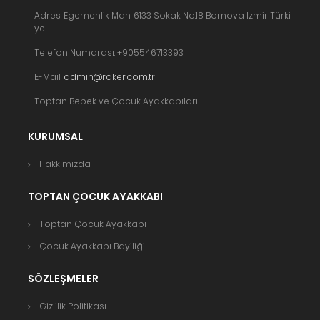
Adres: Egemenlik Mah. 6133 Sokak No:18 Bornova İzmir Türki
ye
Telefon Numarası: +905546713393
E-Mail:
admin@raker.com.tr
Toptan Bebek ve Çocuk Ayakkabıları
KURUMSAL
Hakkımızda
TOPTAN ÇOCUK AYAKKABI
Toptan Çocuk Ayakkabı
Çocuk Ayakkabı Bayiliği
SÖZLEŞMELER
Gizlilik Politikası